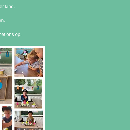
er kind.
en.
met ons op.