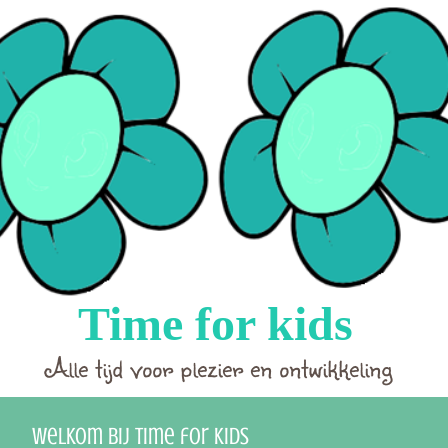
Time for kids
Alle tijd voor plezier en ontwikkeling
Welkom bij
Time
for
Kids