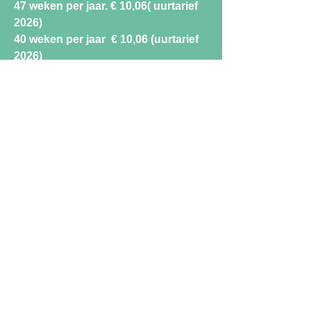
47 weken per jaar. € 10,06( uurtarief
2026)
40 weken per jaar € 10,06 (uurtarief
2026)
Ma – di - wo - do – vrijdag:
voorschoolse opvang 7:30 tot 8:30 uur (
vervroeging mogelijk van 6:30 uur)
Ma - di - do - vrijdag: naschoolse
opvang 14:45 tot 18:00 uur
Woensdagmiddag: 12:15 tot 18:00 uur
Vrijdagmiddag: 11:45 tot 18:00 uur
Vakantieopvang BSO (vaste afname):
ma - di - wo - do - vrijdag:
dagdelen/hele dagopvang
( 7:30 tot 13:00 - 12:30 tot 18:00 – 7:30
tot 18:00 uur)