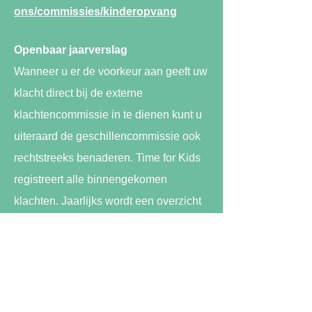
ons/commissies/kinderopvang
Openbaar jaarverslag
Wanneer u er de voorkeur aan geeft uw
klacht direct bij de externe
klachtencommissie in te dienen kunt u
uiteraard de geschillencommissie ook
rechtstreeks benaderen. Time for Kids
registreert alle binnengekomen
klachten. Jaarlijks wordt een overzicht
van klachten samengesteld en een
verslag opgemaakt voor interne
evaluatie bij Time for Kids en tevens
krijgt de oudercommissie hier ook een
exemplaar van voor evaluatie.